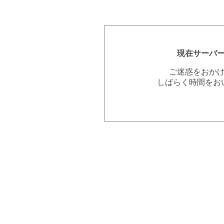
現在サーバ
ご迷惑をおか
しばらく時間をお