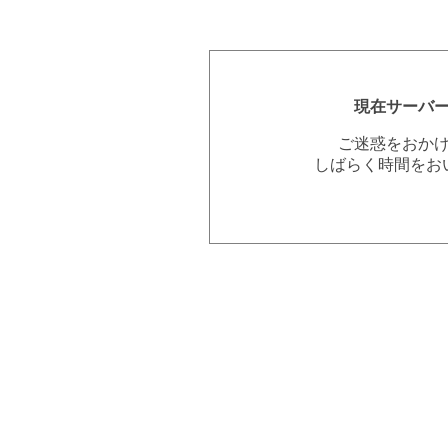
現在サーバ
ご迷惑をおか
しばらく時間をお