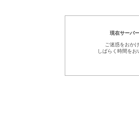
現在サーバ
ご迷惑をおか
しばらく時間をお