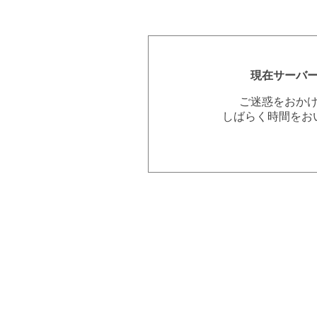
現在サーバ
ご迷惑をおか
しばらく時間をお