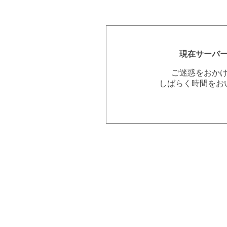
現在サーバ
ご迷惑をおか
しばらく時間をお