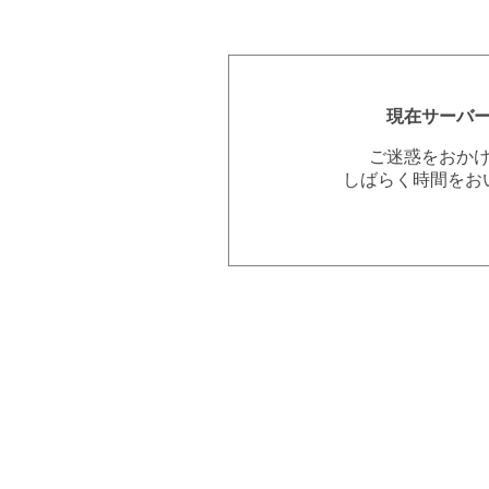
現在サーバ
ご迷惑をおか
しばらく時間をお