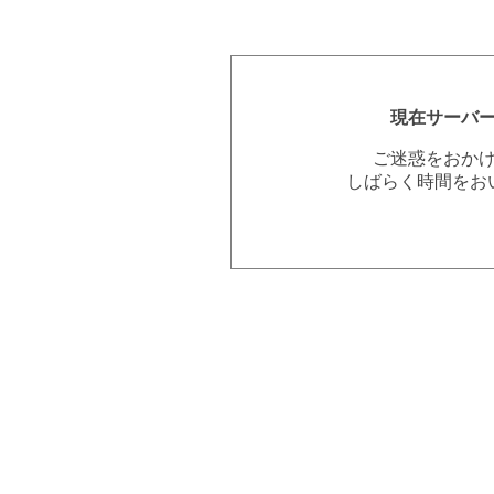
現在サーバ
ご迷惑をおか
しばらく時間をお