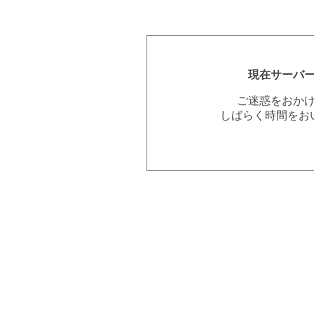
現在サーバ
ご迷惑をおか
しばらく時間をお