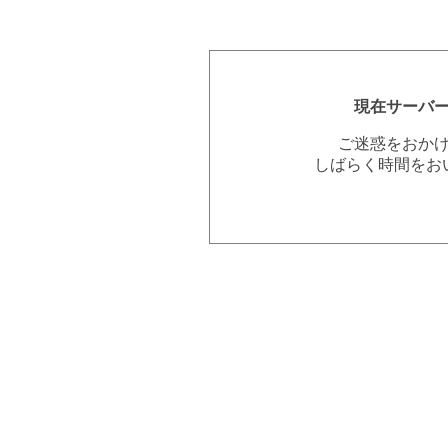
現在サーバ
ご迷惑をおか
しばらく時間をお