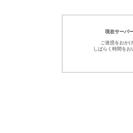
現在サーバ
ご迷惑をおか
しばらく時間をお