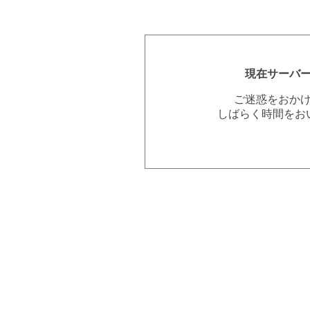
現在サーバ
ご迷惑をおか
しばらく時間をお