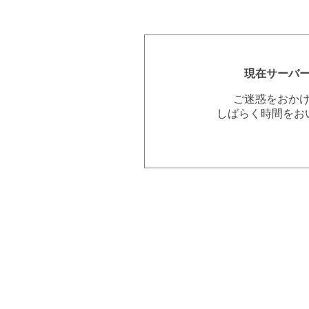
現在サーバ
ご迷惑をおか
しばらく時間をお