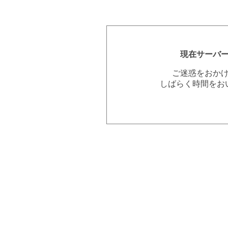
現在サーバ
ご迷惑をおか
しばらく時間をお