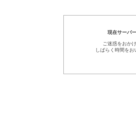
現在サーバ
ご迷惑をおか
しばらく時間をお