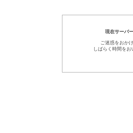
現在サーバ
ご迷惑をおか
しばらく時間をお