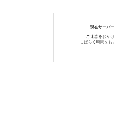
現在サーバ
ご迷惑をおか
しばらく時間をお