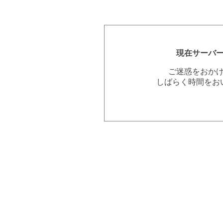
現在サーバ
ご迷惑をおか
しばらく時間をお