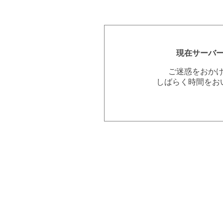
現在サーバ
ご迷惑をおか
しばらく時間をお