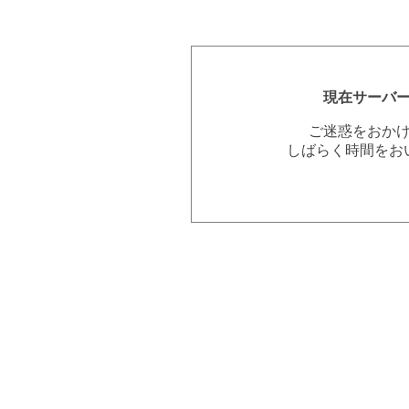
現在サーバ
ご迷惑をおか
しばらく時間をお