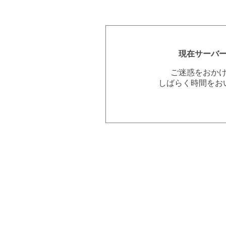
現在サーバ
ご迷惑をおか
しばらく時間をお