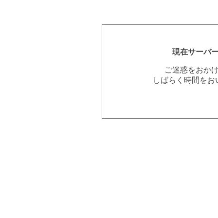
現在サーバ
ご迷惑をおか
しばらく時間をお