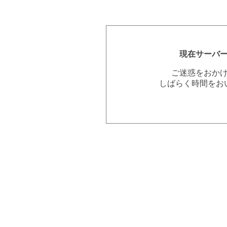
現在サーバ
ご迷惑をおか
しばらく時間をお