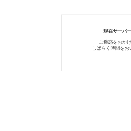
現在サーバ
ご迷惑をおか
しばらく時間をお