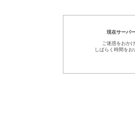
現在サーバ
ご迷惑をおか
しばらく時間をお