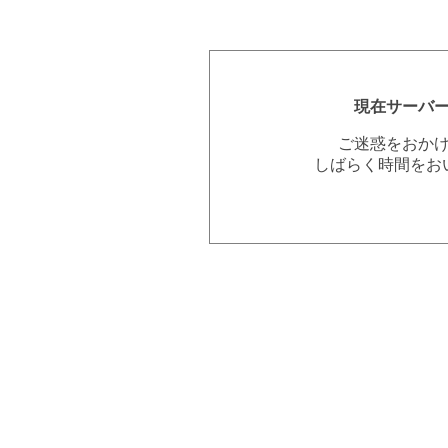
現在サーバ
ご迷惑をおか
しばらく時間をお