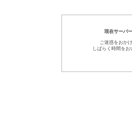
現在サーバ
ご迷惑をおか
しばらく時間をお