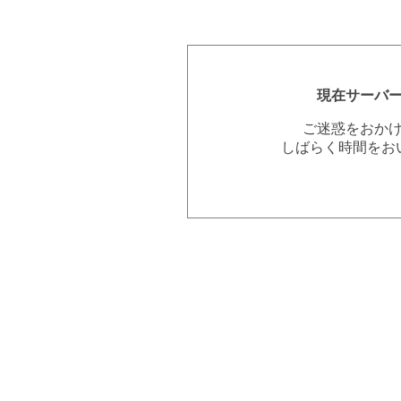
現在サーバ
ご迷惑をおか
しばらく時間をお