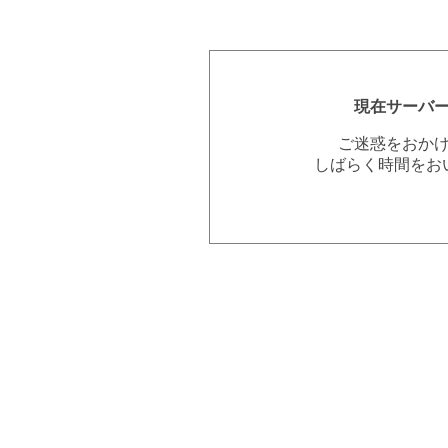
現在サーバ
ご迷惑をおか
しばらく時間をお