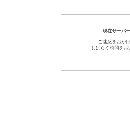
現在サーバ
ご迷惑をおか
しばらく時間をお