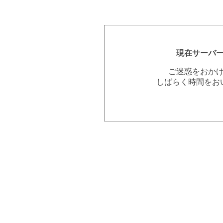
現在サーバ
ご迷惑をおか
しばらく時間をお