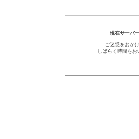
現在サーバ
ご迷惑をおか
しばらく時間をお