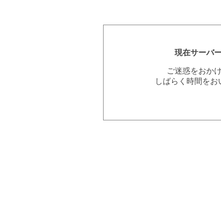
現在サーバ
ご迷惑をおか
しばらく時間をお