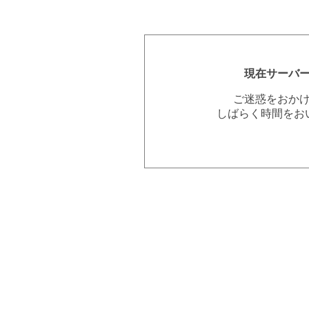
現在サーバ
ご迷惑をおか
しばらく時間をお