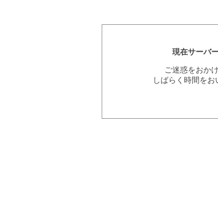
現在サーバ
ご迷惑をおか
しばらく時間をお