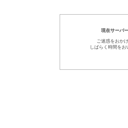
現在サーバ
ご迷惑をおか
しばらく時間をお