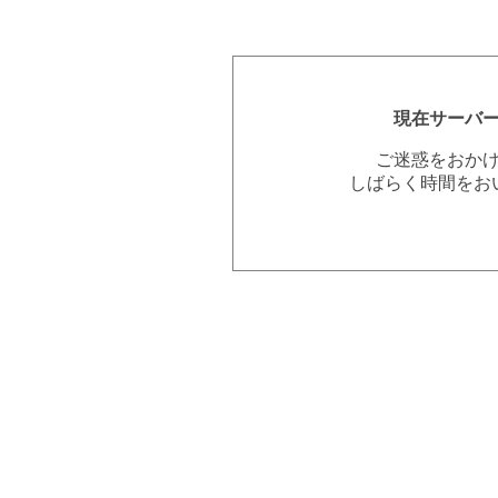
現在サーバ
ご迷惑をおか
しばらく時間をお