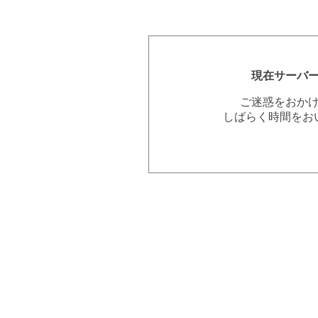
現在サーバ
ご迷惑をおか
しばらく時間をお