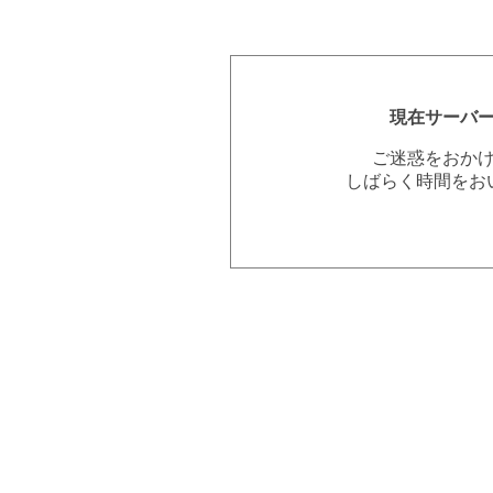
現在サーバ
ご迷惑をおか
しばらく時間をお