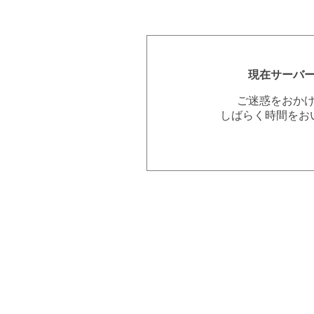
現在サーバ
ご迷惑をおか
しばらく時間をお