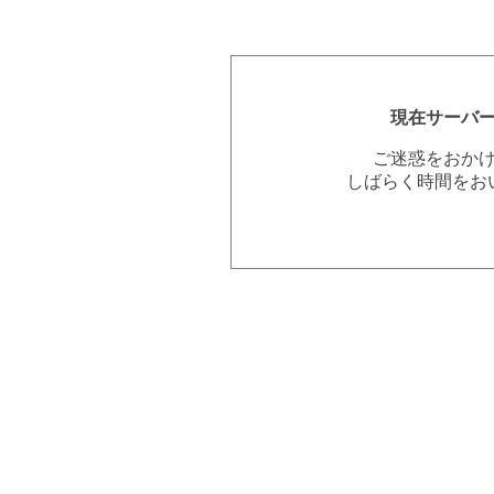
現在サーバ
ご迷惑をおか
しばらく時間をお