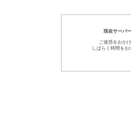
現在サーバ
ご迷惑をおか
しばらく時間をお