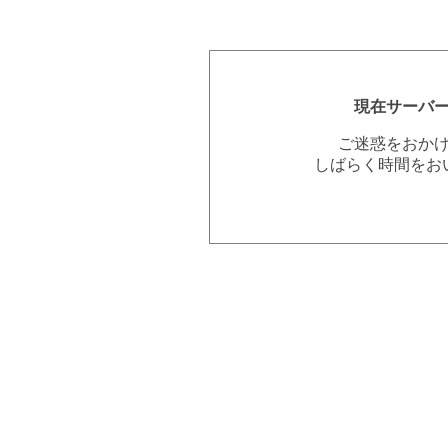
現在サーバ
ご迷惑をおか
しばらく時間をお