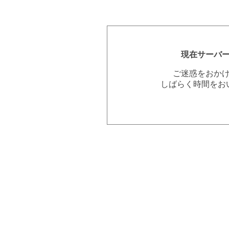
現在サーバ
ご迷惑をおか
しばらく時間をお