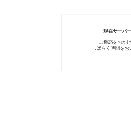
現在サーバ
ご迷惑をおか
しばらく時間をお