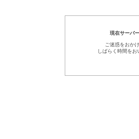
現在サーバ
ご迷惑をおか
しばらく時間をお