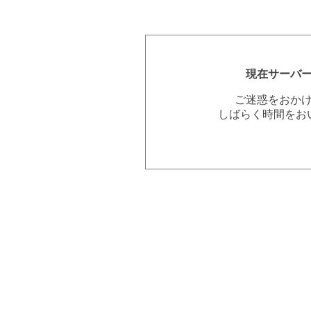
現在サーバ
ご迷惑をおか
しばらく時間をお