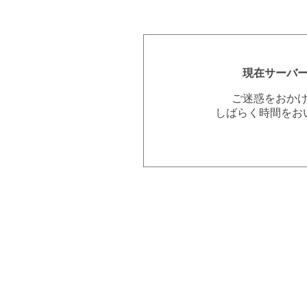
現在サーバ
ご迷惑をおか
しばらく時間をお