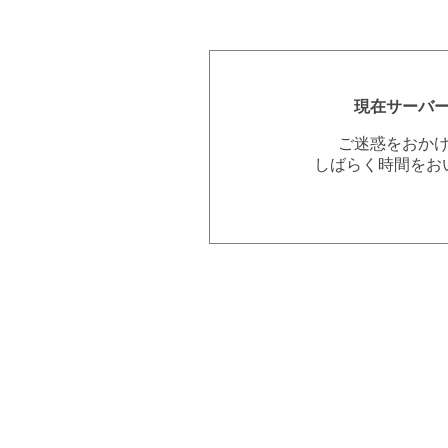
現在サーバ
ご迷惑をおか
しばらく時間をお