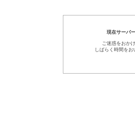
現在サーバ
ご迷惑をおか
しばらく時間をお