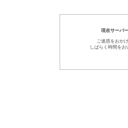
現在サーバ
ご迷惑をおか
しばらく時間をお